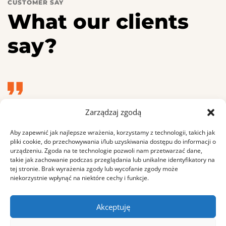
CUSTOMER SAY
What our clients
say?
Zarządzaj zgodą
“I am so happy, my dear friend, so absorbed in the
exquisite sense of mere tranquil existence. I should
Aby zapewnić jak najlepsze wrażenia, korzystamy z technologii, takich jak
be incapable of drawing a single stroke at the
pliki cookie, do przechowywania i/lub uzyskiwania dostępu do informacji o
urządzeniu. Zgoda na te technologie pozwoli nam przetwarzać dane,
present moment.”
takie jak zachowanie podczas przeglądania lub unikalne identyfikatory na
tej stronie. Brak wyrażenia zgody lub wycofanie zgody może
Maria Sharapova
niekorzystnie wpłynąć na niektóre cechy i funkcje.
CEO Viral World
Akceptuję